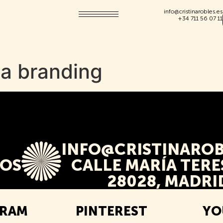
info@cristinarobles.es
+34 711 56 07 11
ia branding
INFO@CRISTINAROB
TOS
CALLE MARÍA TERES
28028, MADRI
GRAM
PINTEREST
YO