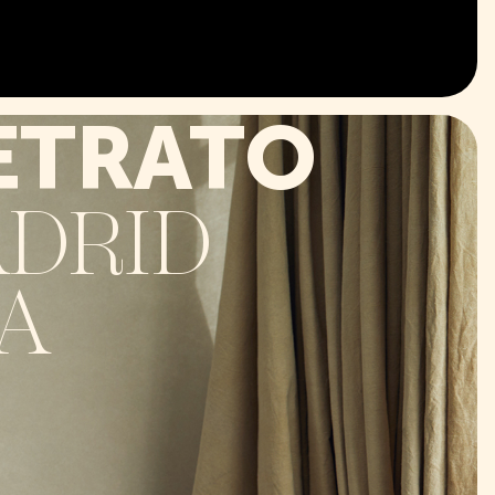
ETRATO
ADRID
A