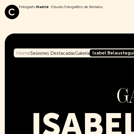
Fotógrafo
Madrid
· Estudio Fotográfico de Retratos
Isabel Belaustegu
Home
Sesiones Destacadas
Galería
G
ISABE