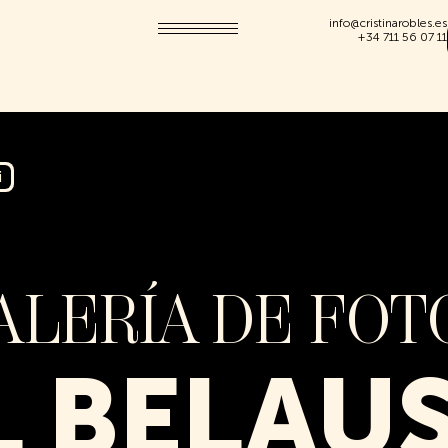
info@cristinarobles.es
+34 711 56 07 11
i
ALERÍA DE FOT
L BELAU