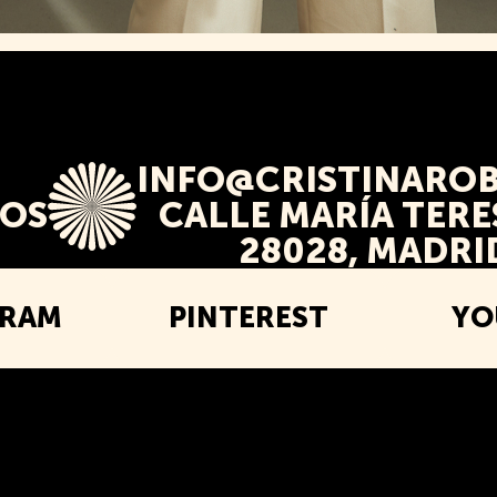
INFO@CRISTINAROB
TOS
CALLE MARÍA TERES
28028, MADRI
GRAM
PINTEREST
YO